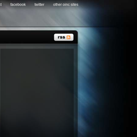
t
facebook
twitter
other oinc sites